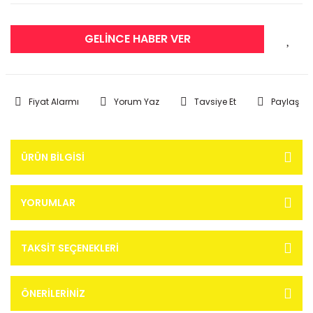
GELİNCE HABER VER
Fiyat Alarmı
Yorum Yaz
Tavsiye Et
Paylaş
ÜRÜN BILGISI
YORUMLAR
TAKSIT SEÇENEKLERI
ÖNERILERINIZ