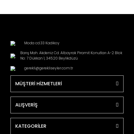
Moda cd.33 Kadikoy
Barış Mah. Akdeniz Cd. Albayrak Piramit Konutları A-2 Blok
No: 7 Dükkan 1, 34520 Beylikdüzü
gerekli@gerekliseyler.com.tr
MÜŞTERİ HİZMETLERİ
ALIŞVERİŞ
KATEGORİLER