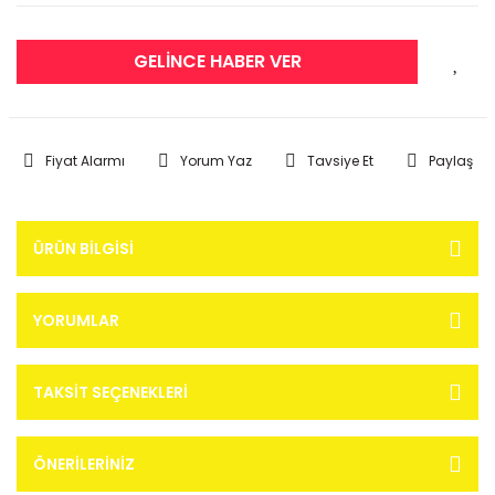
GELİNCE HABER VER
Fiyat Alarmı
Yorum Yaz
Tavsiye Et
Paylaş
ÜRÜN BILGISI
YORUMLAR
TAKSIT SEÇENEKLERI
ÖNERILERINIZ