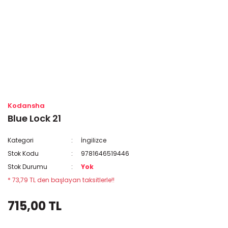
Kodansha
Blue Lock 21
Kategori
İngilizce
Stok Kodu
9781646519446
Stok Durumu
Yok
* 73,79 TL den başlayan taksitlerle!!
715,00 TL