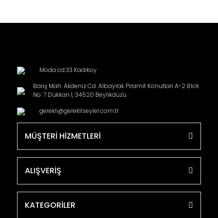
Moda cd.33 Kadikoy
Barış Mah. Akdeniz Cd. Albayrak Piramit Konutları A-2 Blok
No: 7 Dükkan 1, 34520 Beylikdüzü
gerekli@gerekliseyler.com.tr
MÜŞTERİ HİZMETLERİ
ALIŞVERİŞ
KATEGORİLER