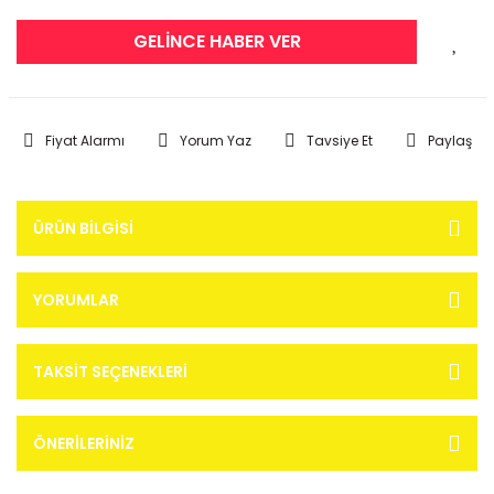
GELİNCE HABER VER
Fiyat Alarmı
Yorum Yaz
Tavsiye Et
Paylaş
ÜRÜN BILGISI
YORUMLAR
TAKSIT SEÇENEKLERI
ÖNERILERINIZ