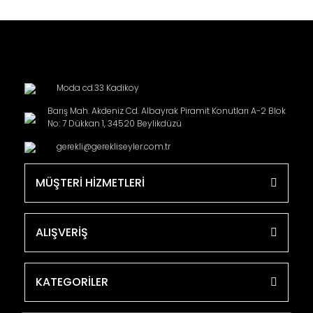
Moda cd.33 Kadikoy
Barış Mah. Akdeniz Cd. Albayrak Piramit Konutları A-2 Blok
No: 7 Dükkan 1, 34520 Beylikdüzü
gerekli@gerekliseyler.com.tr
MÜŞTERİ HİZMETLERİ
ALIŞVERİŞ
KATEGORİLER