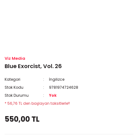
Viz Media
Blue Exorcist, Vol. 26
Kategori
İngilizce
Stok Kodu
9781974724628
Stok Durumu
Yok
* 56,76 TL den başlayan taksitlerle!!
550,00 TL