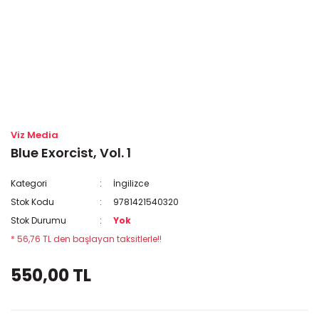
Viz Media
Blue Exorcist, Vol. 1
Kategori
İngilizce
Stok Kodu
9781421540320
Stok Durumu
Yok
* 56,76 TL den başlayan taksitlerle!!
550,00 TL