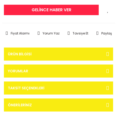
GELİNCE HABER VER
Fiyat Alarmı
Yorum Yaz
Tavsiye Et
Paylaş
ÜRÜN BILGISI
YORUMLAR
TAKSIT SEÇENEKLERI
ÖNERILERINIZ