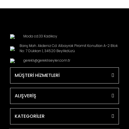
Moda cd.33 Kadikoy
Barış Mah. Akdeniz Cd. Albayrak Piramit Konutları A-2 Blok
No: 7 Dükkan 1, 34520 Beylikdüzü
gerekli@gerekliseyler.com.tr
MÜŞTERİ HİZMETLERİ
ALIŞVERİŞ
KATEGORİLER