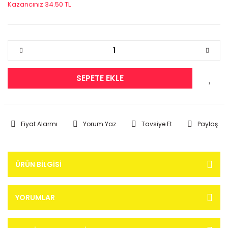
Kazancınız 34.50 TL
SEPETE EKLE
Fiyat Alarmı
Yorum Yaz
Tavsiye Et
Paylaş
ÜRÜN BILGISI
YORUMLAR