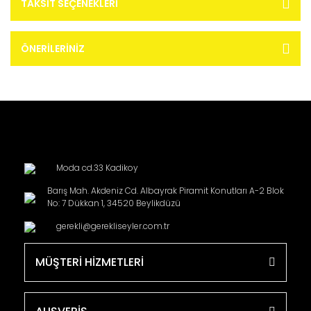
TAKSIT SEÇENEKLERI
ÖNERILERINIZ
Moda cd.33 Kadikoy
Barış Mah. Akdeniz Cd. Albayrak Piramit Konutları A-2 Blok
No: 7 Dükkan 1, 34520 Beylikdüzü
gerekli@gerekliseyler.com.tr
MÜŞTERİ HİZMETLERİ