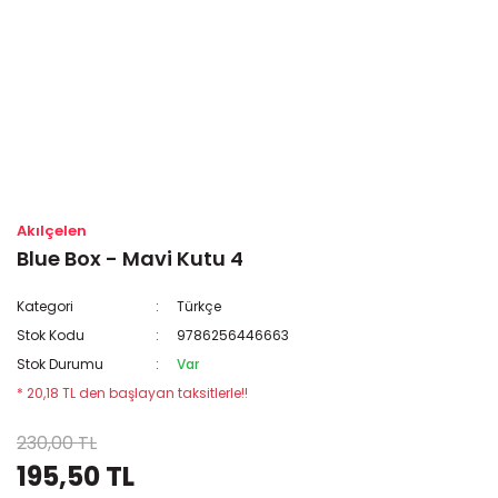
Akılçelen
Blue Box - Mavi Kutu 4
Kategori
Türkçe
Stok Kodu
9786256446663
Stok Durumu
Var
* 20,18 TL den başlayan taksitlerle!!
230,00 TL
195,50 TL