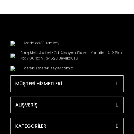
Moda cd.33 Kadikoy
Barış Mah. Akdeniz Cd. Albayrak Piramit Konutları A-2 Blok
No: 7 Dükkan 1, 34520 Beylikdüzü
gerekli@gerekliseyler.com.tr
MÜŞTERİ HİZMETLERİ
ALIŞVERİŞ
KATEGORİLER