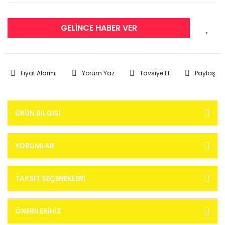
GELİNCE HABER VER
Fiyat Alarmı
Yorum Yaz
Tavsiye Et
Paylaş
ÜRÜN BILGISI
YORUMLAR
TAKSIT SEÇENEKLERI
ÖNERILERINIZ