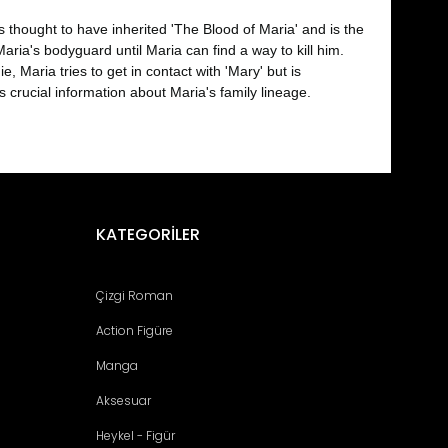
thought to have inherited 'The Blood of Maria' and is the
ria's bodyguard until Maria can find a way to kill him.
, Maria tries to get in contact with 'Mary' but is
 crucial information about Maria's family lineage.
fımıza iletebilirsiniz.
KATEGORİLER
Çizgi Roman
Action Figüre
Manga
Aksesuar
Heykel - Figür