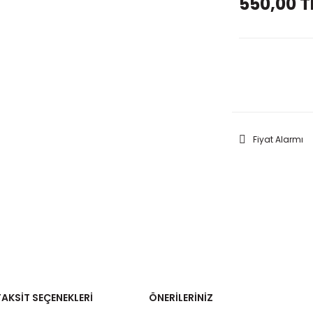
550,00 T
GELİNC
Fiyat Alarmı
TAKSIT SEÇENEKLERI
ÖNERILERINIZ