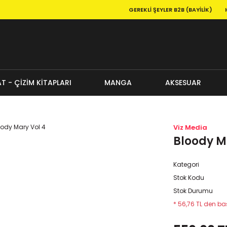
GEREKLI ŞEYLER B2B (BAYILIK)
T - ÇİZİM KİTAPLARI
MANGA
AKSESUAR
Viz Media
Bloody M
Kategori
Stok Kodu
Stok Durumu
* 56,76 TL den baş