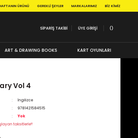
HAFTANIN ÜRÜNÜ
GEREKLI ŞEYLER
MARKALARIMIZ
BIZ KIMIZ
SİPARİŞ TAKİBİ
ÜYE GİRİŞİ
ART & DRAWING BOOKS
KART OYUNLARI
ary Vol 4
İngilizce
9781421584515
Yok
layan taksitlerle!!