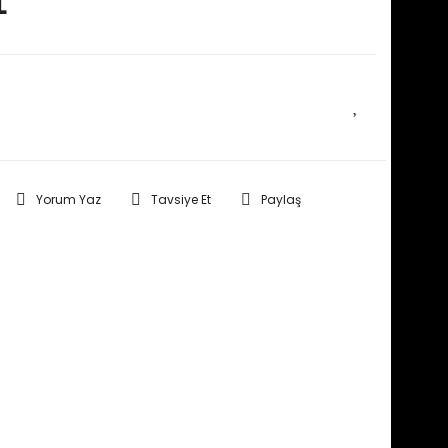
L
E HABER VER
Yorum Yaz
Tavsiye Et
Paylaş