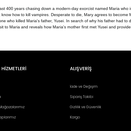
past 400 years chasing down a modern-day exorcist named Maria who is 
 know how to kill vampires. Desperate to die, Mary agrees to become Ma
e who killed Maria's father, Yusei. In search of why his father had to die
t to Maria and reveals how Maria's mother first met Yusei and provides
er konularda yetersiz gördüğünüz noktaları öneri formunu kullanarak tara
Bu ürüne ilk yorumu siz yapın!
 HİZMETLERİ
ALIŞVERİŞ
Yorum Yaz
İade ve Değişim
a
Sipariş Takibi
 Mağazalarımız
Gizlilik ve Güvenlik
aplarımız
Kargo