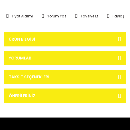
Fiyat Alarmı
Yorum Yaz
Tavsiye Et
Paylaş
ÜRÜN BILGISI
YORUMLAR
TAKSIT SEÇENEKLERI
ÖNERILERINIZ