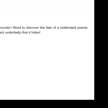
urder! Hired to discover the fate of a celebrated pianist,
k underbelly that it hides!
fımıza iletebilirsiniz.