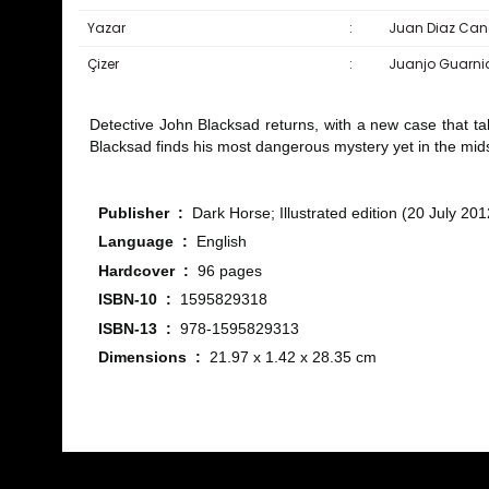
Yazar
:
Juan Diaz Can
Çizer
:
Juanjo Guarni
Detective John Blacksad returns, with a new case that tak
Blacksad finds his most dangerous mystery yet in the midst
Publisher ‏ : ‎
Dark Horse; Illustrated edition (20 July 201
Language ‏ : ‎
English
Hardcover ‏ : ‎
96 pages
ISBN-10 ‏ : ‎
1595829318
ISBN-13 ‏ : ‎
978-1595829313
Dimensions ‏ : ‎
21.97 x 1.42 x 28.35 cm
Bu ürünün fiyat bilgisi, resim, ürün açıklamalarında ve diğ
Görüş ve önerileriniz için teşekkür ederiz.