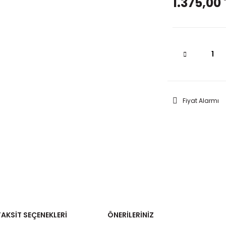
1.375,00 
Fiyat Alarmı
TAKSIT SEÇENEKLERI
ÖNERILERINIZ