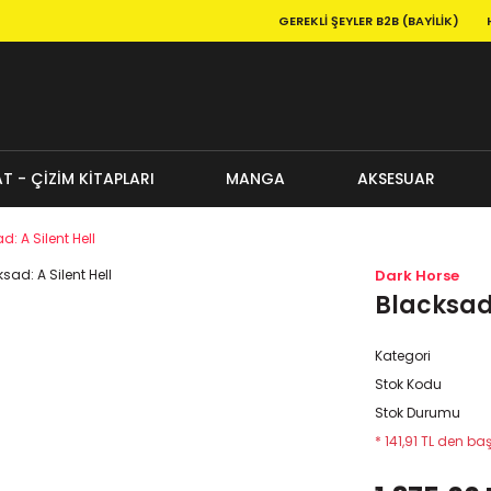
GEREKLI ŞEYLER B2B (BAYILIK)
T - ÇİZİM KİTAPLARI
MANGA
AKSESUAR
d: A Silent Hell
Dark Horse
Blacksad:
Kategori
Stok Kodu
Stok Durumu
* 141,91 TL den baş