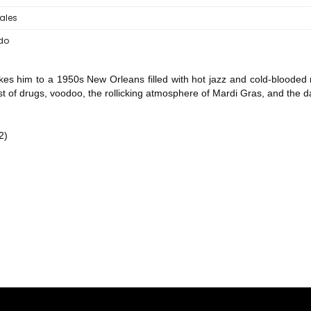
ales
do
es him to a 1950s New Orleans filled with hot jazz and cold-blooded m
 of drugs, voodoo, the rollicking atmosphere of Mardi Gras, and the dar
2)
er konularda yetersiz gördüğünüz noktaları öneri formunu kullanarak tara
Bu ürüne ilk yorumu siz yapın!