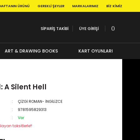
HAFTANIN ÜRÜNÜ
GEREKLI ŞEYLER
MARKALARIMIZ
BIZ KIMIZ
SİPARİŞ TAKİBİ
ÜYE GİRİŞİ
ART & DRAWING BOOKS
KART OYUNLARI
 A Silent Hell
ÇİZGİ ROMAN- İNGİLİZCE
9781595829313
Var
layan taksitlerle!!