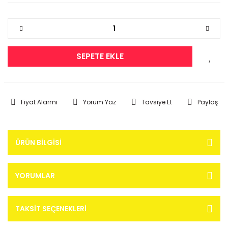
SEPETE EKLE
Fiyat Alarmı
Yorum Yaz
Tavsiye Et
Paylaş
ÜRÜN BILGISI
YORUMLAR
TAKSIT SEÇENEKLERI