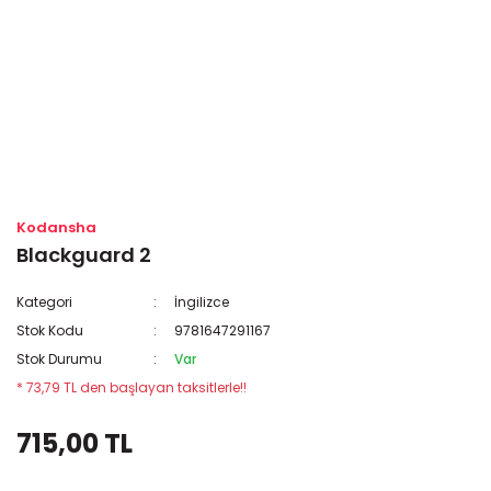
Kodansha
Blackguard 2
Kategori
İngilizce
Stok Kodu
9781647291167
Stok Durumu
Var
* 73,79 TL den başlayan taksitlerle!!
715,00 TL