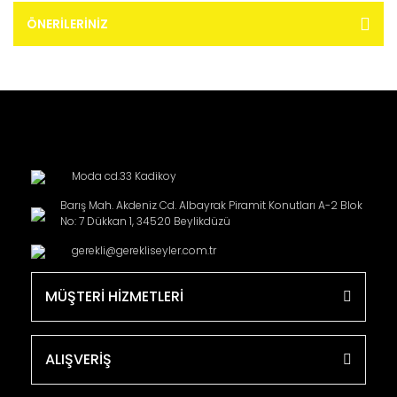
ÖNERILERINIZ
Moda cd.33 Kadikoy
Barış Mah. Akdeniz Cd. Albayrak Piramit Konutları A-2 Blok
No: 7 Dükkan 1, 34520 Beylikdüzü
gerekli@gerekliseyler.com.tr
MÜŞTERİ HİZMETLERİ
ALIŞVERİŞ