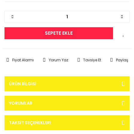
SEPETE EKLE
Fiyat Alarmı
Yorum Yaz
Tavsiye Et
Paylaş
ÜRÜN BILGISI
YORUMLAR
TAKSIT SEÇENEKLERI