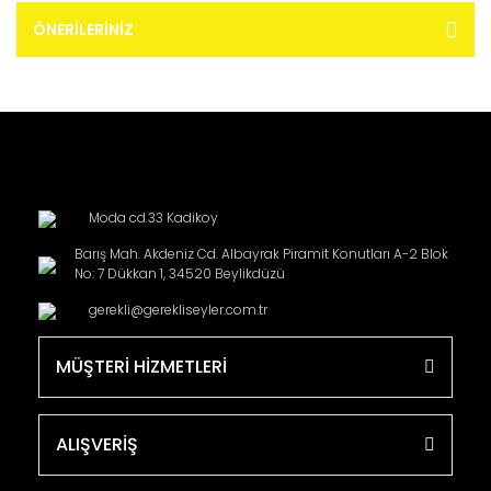
ÖNERILERINIZ
Moda cd.33 Kadikoy
Barış Mah. Akdeniz Cd. Albayrak Piramit Konutları A-2 Blok
No: 7 Dükkan 1, 34520 Beylikdüzü
gerekli@gerekliseyler.com.tr
MÜŞTERİ HİZMETLERİ
ALIŞVERİŞ