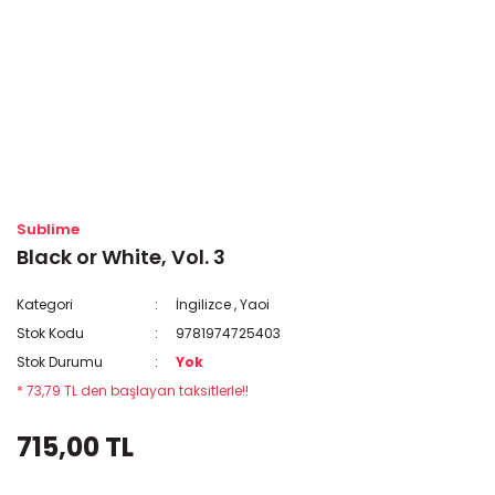
Sublime
Black or White, Vol. 3
Kategori
İngilizce
,
Yaoi
Stok Kodu
9781974725403
Stok Durumu
Yok
* 73,79 TL den başlayan taksitlerle!!
715,00 TL