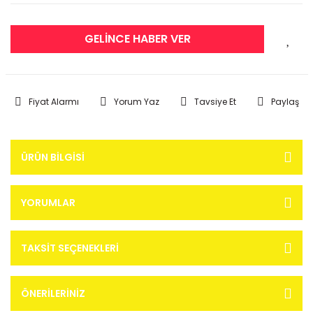
GELİNCE HABER VER
Fiyat Alarmı
Yorum Yaz
Tavsiye Et
Paylaş
ÜRÜN BILGISI
YORUMLAR
TAKSIT SEÇENEKLERI
ÖNERILERINIZ