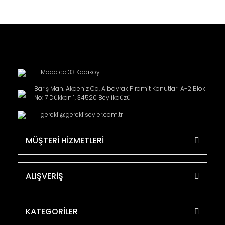
Moda cd.33 Kadikoy
Barış Mah. Akdeniz Cd. Albayrak Piramit Konutları A-2 Blok
No: 7 Dükkan 1, 34520 Beylikdüzü
gerekli@gerekliseyler.com.tr
MÜŞTERİ HİZMETLERİ
ALIŞVERİŞ
KATEGORİLER