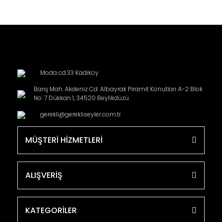
Moda cd.33 Kadikoy
Barış Mah. Akdeniz Cd. Albayrak Piramit Konutları A-2 Blok
No: 7 Dükkan 1, 34520 Beylikdüzü
gerekli@gerekliseyler.com.tr
MÜŞTERİ HİZMETLERİ
ALIŞVERİŞ
KATEGORİLER