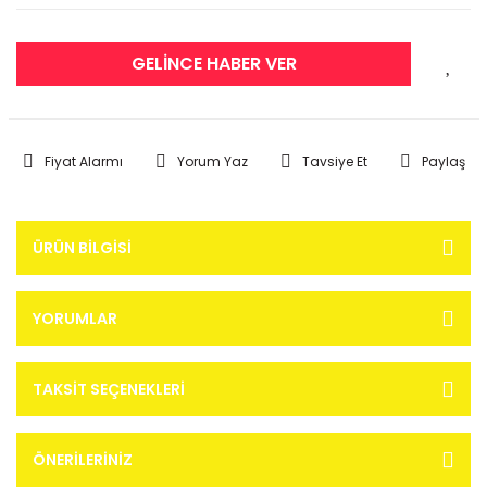
GELİNCE HABER VER
Fiyat Alarmı
Yorum Yaz
Tavsiye Et
Paylaş
ÜRÜN BILGISI
YORUMLAR
TAKSIT SEÇENEKLERI
ÖNERILERINIZ