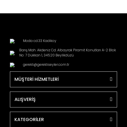
Moda cd.33 Kadikoy
Barış Mah. Akdeniz Cd. Albayrak Piramit Konutları A-2 Blok
No: 7 Dükkan 1, 34520 Beylikdüzü
gerekli@gerekliseyler.com.tr
MÜŞTERİ HİZMETLERİ
ALIŞVERİŞ
KATEGORİLER