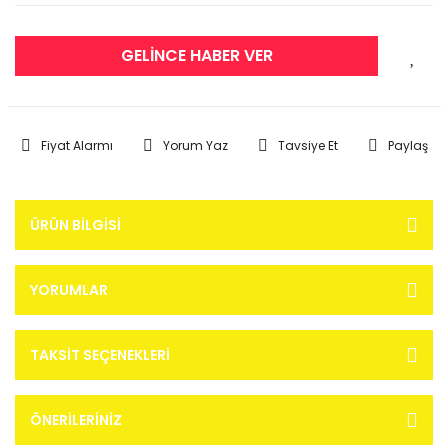
GELİNCE HABER VER
Fiyat Alarmı
Yorum Yaz
Tavsiye Et
Paylaş
ÜRÜN BILGISI
YORUMLAR
TAKSIT SEÇENEKLERI
ÖNERILERINIZ