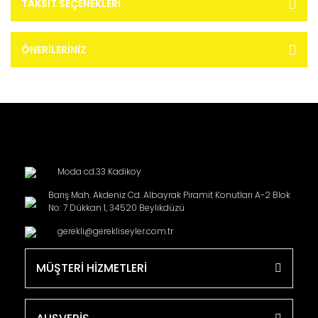
TAKSIT SEÇENEKLERI
ÖNERILERINIZ
Moda cd.33 Kadikoy
Barış Mah. Akdeniz Cd. Albayrak Piramit Konutları A-2 Blok
No: 7 Dükkan 1, 34520 Beylikdüzü
gerekli@gerekliseyler.com.tr
MÜŞTERİ HİZMETLERİ