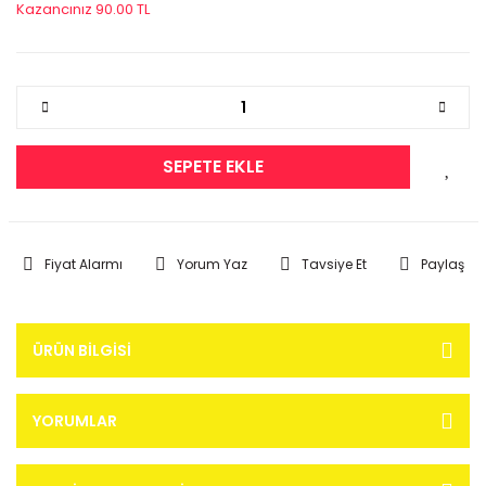
Kazancınız 90.00 TL
SEPETE EKLE
Fiyat Alarmı
Yorum Yaz
Tavsiye Et
Paylaş
ÜRÜN BILGISI
YORUMLAR