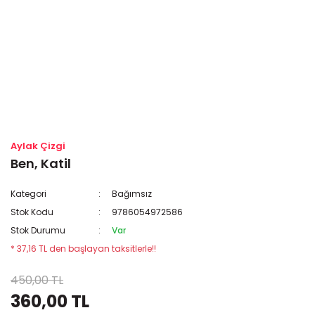
Aylak Çizgi
Ben, Katil
Kategori
Bağımsız
Stok Kodu
9786054972586
Stok Durumu
Var
* 37,16 TL den başlayan taksitlerle!!
450,00 TL
360,00 TL