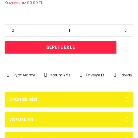
Kazancınız 90.00 TL
SEPETE EKLE
Fiyat Alarmı
Yorum Yaz
Tavsiye Et
Paylaş
ÜRÜN BILGISI
YORUMLAR