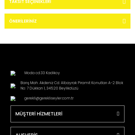
TAKSIT SEÇENEKLERI
ÖNERILERINIZ
Moda cd.33 Kadikoy
Barış Mah. Akdeniz Cd. Albayrak Piramit Konutları A-2 Blok
No: 7 Dükkan 1, 34520 Beylikdüzü
gerekli@gerekliseyler.com.tr
MÜŞTERİ HİZMETLERİ