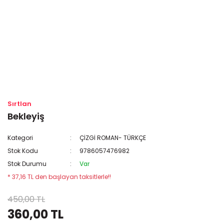
Sırtlan
Bekleyiş
Kategori
ÇİZGİ ROMAN- TÜRKÇE
Stok Kodu
9786057476982
Stok Durumu
Var
* 37,16 TL den başlayan taksitlerle!!
450,00 TL
360,00 TL