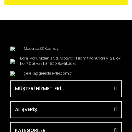
Moda cd.33 Kadikoy
Barış Mah. Akdeniz Cd. Albayrak Piramit Konutları A-2 Blok
No: 7 Dükkan 1, 34520 Beylikdüzü
gerekli@gerekliseyler.com.tr
MÜŞTERİ HİZMETLERİ
ALIŞVERİŞ
KATEGORİLER