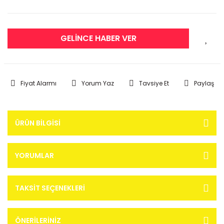
GELİNCE HABER VER
Fiyat Alarmı
Yorum Yaz
Tavsiye Et
Paylaş
ÜRÜN BILGISI
YORUMLAR
TAKSIT SEÇENEKLERI
ÖNERILERINIZ