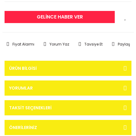
GELİNCE HABER VER
Fiyat Alarmı
Yorum Yaz
Tavsiye Et
Paylaş
ÜRÜN BILGISI
YORUMLAR
TAKSIT SEÇENEKLERI
ÖNERILERINIZ