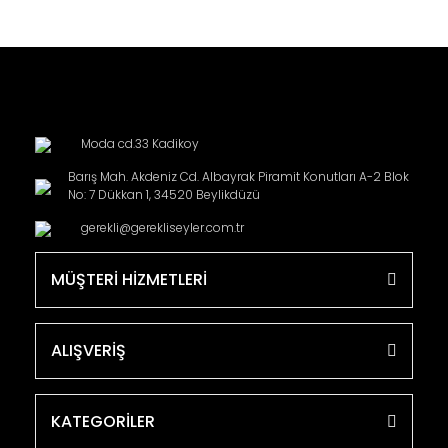
Moda cd.33 Kadikoy
Barış Mah. Akdeniz Cd. Albayrak Piramit Konutları A-2 Blok
No: 7 Dükkan 1, 34520 Beylikdüzü
gerekli@gerekliseyler.com.tr
MÜŞTERİ HİZMETLERİ
ALIŞVERİŞ
KATEGORİLER