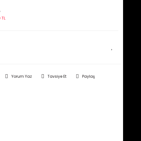
L
 TL
E HABER VER
Yorum Yaz
Tavsiye Et
Paylaş