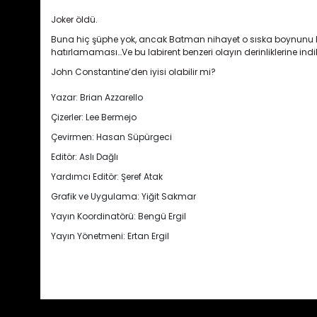
Joker öldü.
Buna hiç şüphe yok, ancak Batman nihayet o sıska boynunu kı
hatırlamaması…Ve bu labirent benzeri olayın derinliklerine in
John Constantine’den iyisi olabilir mi?
Yazar: Brian Azzarello
Çizerler: Lee Bermejo
Çevirmen: Hasan Süpürgeci
Editör: Aslı Dağlı
Yardımcı Editör: Şeref Atak
Grafik ve Uygulama: Yiğit Sakmar
Yayın Koordinatörü: Bengü Ergil
Yayın Yönetmeni: Ertan Ergil
Bu ürünün fiyat bilgisi, resim, ürün açıklamalarında ve diğ
Görüş ve önerileriniz için teşekkür ederiz.