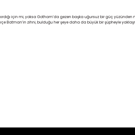
rdığı için mi, yoksa Gotham’da gezen başka uğursuz bir güç yüzünden mi
dikçe Batman’in zihni, bulduğu her şeye daha da büyük bir şüpheyle yakla
er konularda yetersiz gördüğünüz noktaları öneri formunu kullanarak tara
Bu ürüne ilk yorumu siz yapın!