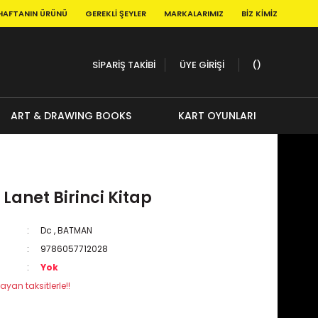
HAFTANIN ÜRÜNÜ
GEREKLI ŞEYLER
MARKALARIMIZ
BIZ KIMIZ
SİPARİŞ TAKİBİ
ÜYE GİRİŞİ
ART & DRAWING BOOKS
KART OYUNLARI
Lanet Birinci Kitap
Dc
,
BATMAN
9786057712028
Yok
ayan taksitlerle!!