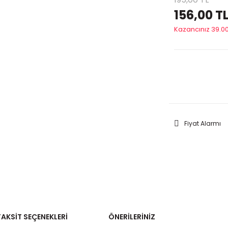
156,00 T
Kazancınız 39.00
GELİNC
Fiyat Alarmı
TAKSIT SEÇENEKLERI
ÖNERILERINIZ