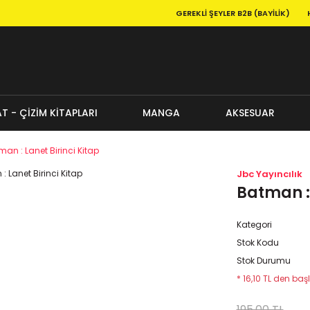
GEREKLI ŞEYLER B2B (BAYILIK)
T - ÇİZİM KİTAPLARI
MANGA
AKSESUAR
an : Lanet Birinci Kitap
Jbc Yayıncılık
Batman : 
Kategori
Stok Kodu
Stok Durumu
* 16,10 TL den başl
195,00 TL