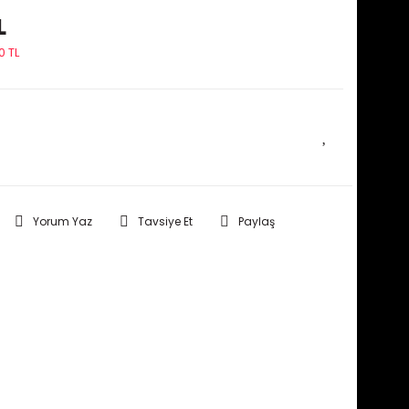
L
0 TL
E HABER VER
Yorum Yaz
Tavsiye Et
Paylaş