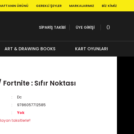
HAFTANIN ÜRÜNÜ
GEREKLI ŞEYLER
MARKALARIMIZ
BIZ KIMIZ
SİPARİŞ TAKİBİ
ÜYE GİRİŞİ
ART & DRAWING BOOKS
KART OYUNLARI
Fortnite : Sıfır Noktası
Dc
9786057712585
Yok
layan taksitlerle!!