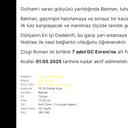
Gotham’ı saran gökyüzü yarıldığında Batman, tuhaf
Batman, geçmişini hatırlamaya ve sonsuz bir kao
ilk kez karşılaşacak ve inanılmaz ölçüde tanıdık g
Dünyanın En İyi Dedektifi, bu garip yeri anlamaya ç
Noktası ile nasıl bağlantılı olduğunu öğrenecektir.
Çizgi Roman ile birlikte
7 adet DC Evreni’ne
ait F
Kodlar
01.05.2025
tarihine kadar aktif edilmelidir
Kategori
Çizgi & Grafik Roman
Marka
Jbc Yayıncılık
Ürün Türü
DC / Vertigo Çizgi Roman
Malzeme
115 Gr Parlak Kuşe
Karakter
Batman
Dil
Türkçe
Ebat
17x24 cm
Cilt
Soft Cover ( Yumuşak Kapak )
Sayfa Sayısı
152 Sayfa
SKU
JBC-186