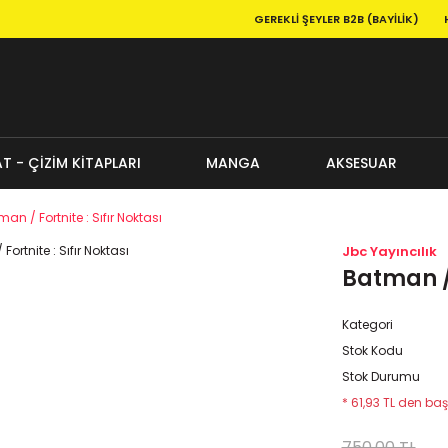
GEREKLI ŞEYLER B2B (BAYILIK)
T - ÇİZİM KİTAPLARI
MANGA
AKSESUAR
an / Fortnite : Sıfır Noktası
Jbc Yayıncılık
Batman / 
Kategori
Stok Kodu
Stok Durumu
* 61,93 TL den baş
750,00 TL