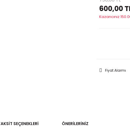
600,00 T
Kazancınız 150.0
GELİNC
Fiyat Alarmı
TAKSIT SEÇENEKLERI
ÖNERILERINIZ