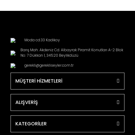
Moda cd.33 Kadikoy
Barış Mah. Akdeniz Cd. Albayrak Piramit Konutları A-2 Blok
No: 7 Dükkan 1, 34520 Beylikdüzü
gerekli@gerekliseyler.com.tr
MÜŞTERİ HİZMETLERİ
ALIŞVERİŞ
KATEGORİLER