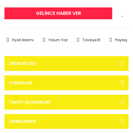
GELİNCE HABER VER
Fiyat Alarmı
Yorum Yaz
Tavsiye Et
Paylaş
ÜRÜN BILGISI
YORUMLAR
TAKSIT SEÇENEKLERI
ÖNERILERINIZ