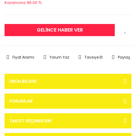
Kazancınız 96.00 TL
GELİNCE HABER VER
Fiyat Alarmı
Yorum Yaz
Tavsiye Et
Paylaş
ÜRÜN BILGISI
YORUMLAR
TAKSIT SEÇENEKLERI