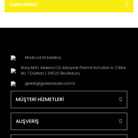
ÖNERILERINIZ
Moda cd.33 Kadikoy
Barış Mah. Akdeniz Cd. Albayrak Piramit Konutları A-2 Blok
No: 7 Dükkan 1, 34520 Beylikdüzü
gerekli@gerekliseyler.com.tr
MÜŞTERİ HİZMETLERİ
ALIŞVERİŞ