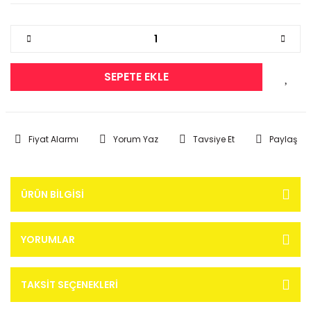
SEPETE EKLE
Fiyat Alarmı
Yorum Yaz
Tavsiye Et
Paylaş
ÜRÜN BILGISI
YORUMLAR
TAKSIT SEÇENEKLERI