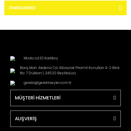
ÖNERILERINIZ
Moda cd.33 Kadikoy
Barış Mah. Akdeniz Cd. Albayrak Piramit Konutları A-2 Blok
No: 7 Dükkan 1, 34520 Beylikdüzü
gerekli@gerekliseyler.com.tr
MÜŞTERİ HİZMETLERİ
ALIŞVERİŞ