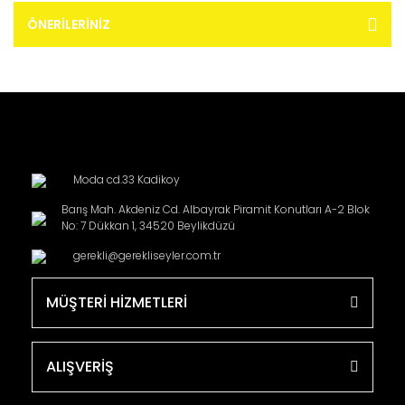
ÖNERILERINIZ
Moda cd.33 Kadikoy
Barış Mah. Akdeniz Cd. Albayrak Piramit Konutları A-2 Blok
No: 7 Dükkan 1, 34520 Beylikdüzü
gerekli@gerekliseyler.com.tr
MÜŞTERİ HİZMETLERİ
ALIŞVERİŞ