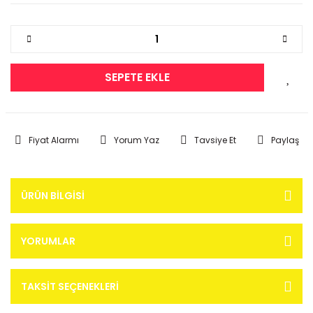
SEPETE EKLE
Fiyat Alarmı
Yorum Yaz
Tavsiye Et
Paylaş
ÜRÜN BILGISI
YORUMLAR
TAKSIT SEÇENEKLERI