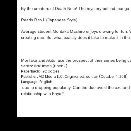
By the creators of Death Note! The mystery behind manga
Reads R to L (Japanese Style).
Average student Moritaka Mashiro enjoys drawing for fun. W
creating duo. But what exactly does it take to make it in t
Moritaka and Akito face the prospect of their series being 
Bakuman (Book 7)
Series:
192 pages
Paperback:
VIZ Media LLC; Original ed. edition (October 4, 2011)
Publisher:
English
Language:
due to dropping popularity. Can the duo avoid the axe and k
relationship with Kaya?
Bu ürünün fiyat bilgisi, resim, ürün açıklamalarında ve diğ
Görüş ve önerileriniz için teşekkür ederiz.