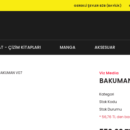
GEREKLI ŞEYLER B2B (BAYILIK)
T - ÇİZİM KİTAPLARI
MANGA
AKSESUAR
Viz Media
BAKUMAN
Kategori
Stok Kodu
Stok Durumu
* 56,76 TL den baş