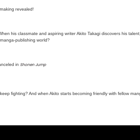
-making revealed!
hen his classmate and aspiring writer Akito Takagi discovers his talen
he manga-publishing world?
canceled in
Shonen Jump
eep fighting? And when Akito starts becoming friendly with fellow manga 
er konularda yetersiz gördüğünüz noktaları öneri formunu kullanarak tara
Bu ürüne ilk yorumu siz yapın!