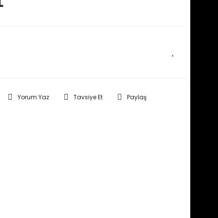
L
E HABER VER
Yorum Yaz
Tavsiye Et
Paylaş