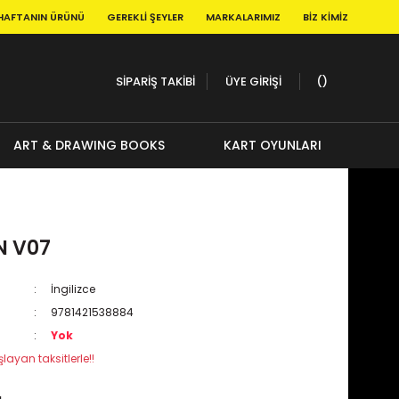
HAFTANIN ÜRÜNÜ
GEREKLI ŞEYLER
MARKALARIMIZ
BIZ KIMIZ
SİPARİŞ TAKİBİ
ÜYE GİRİŞİ
ART & DRAWING BOOKS
KART OYUNLARI
 V07
İngilizce
9781421538884
Yok
layan taksitlerle!!