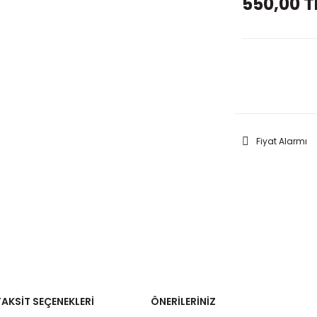
550,00 T
GELİNC
Fiyat Alarmı
TAKSIT SEÇENEKLERI
ÖNERILERINIZ