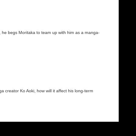
t, he begs Moritaka to team up with him as a manga-
creator Ko Aoki, how will it affect his long-term
fımıza iletebilirsiniz.