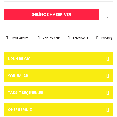
GELİNCE HABER VER
Fiyat Alarmı
Yorum Yaz
Tavsiye Et
Paylaş
ÜRÜN BILGISI
YORUMLAR
TAKSIT SEÇENEKLERI
ÖNERILERINIZ