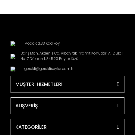
Moda cd.33 Kadikoy
Barış Mah. Akdeniz Cd. Albayrak Piramit Konutları A-2 Blok
No: 7 Dükkan 1, 34520 Beylikdüzü
gerekli@gerekliseyler.com.tr
MÜŞTERİ HİZMETLERİ
ALIŞVERİŞ
KATEGORİLER