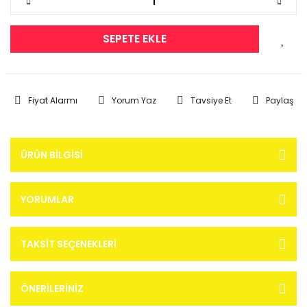
SEPETE EKLE
Fiyat Alarmı
Yorum Yaz
Tavsiye Et
Paylaş
ÜRÜN BILGISI
YORUMLAR
TAKSIT SEÇENEKLERI
ÖNERILERINIZ