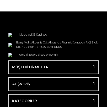
Moda cd.33 Kadikoy
Barış Mah. Akdeniz Cd. Albayrak Piramit Konutları A-2 Blok
No: 7 Dükkan 1, 34520 Beylikdüzü
gerekli@gerekliseyler.com.tr
MÜŞTERİ HİZMETLERİ
ALIŞVERİŞ
KATEGORİLER