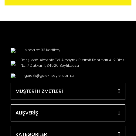
Moda cd.33 Kadikoy
Barış Mah. Akdeniz Cd. Albayrak Piramit Konutları A-2 Blok
No: 7 Dükkan 1, 34520 Beylikdüzü
gerekli@gerekliseyler.com.tr
MÜŞTERİ HİZMETLERİ
ALIŞVERİŞ
KATEGORİLER