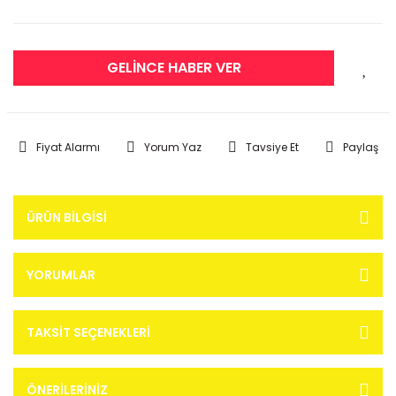
GELİNCE HABER VER
Fiyat Alarmı
Yorum Yaz
Tavsiye Et
Paylaş
ÜRÜN BILGISI
YORUMLAR
TAKSIT SEÇENEKLERI
ÖNERILERINIZ