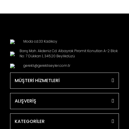
Moda cd.33 Kadikoy
Barış Mah. Akdeniz Cd. Albayrak Piramit Konutları A-2 Blok
No: 7 Dükkan 1, 34520 Beylikdüzü
gerekli@gerekliseyler.com.tr
MÜŞTERİ HİZMETLERİ
ALIŞVERİŞ
KATEGORİLER