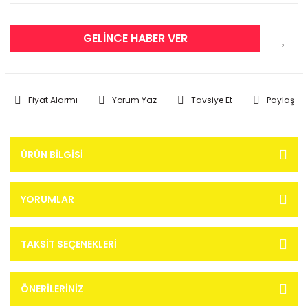
GELİNCE HABER VER
Fiyat Alarmı
Yorum Yaz
Tavsiye Et
Paylaş
ÜRÜN BILGISI
YORUMLAR
TAKSIT SEÇENEKLERI
ÖNERILERINIZ