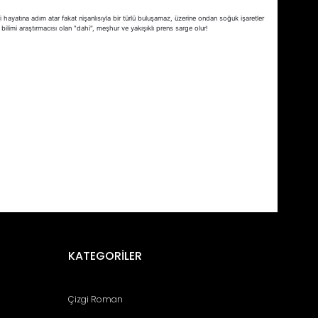
 hayatına adım atar fakat nişanlısıyla bir türlü buluşamaz, üzerine ondan soğuk işaretler
ilimi araştırmacısı olan "dahi", meşhur ve yakışıklı prens sarge olur!
fımıza iletebilirsiniz.
KATEGORİLER
Çizgi Roman