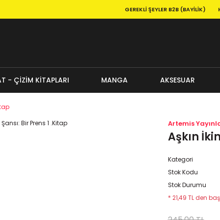
GEREKLI ŞEYLER B2B (BAYILIK)
T - ÇİZİM KİTAPLARI
MANGA
AKSESUAR
itap
Artemis Yayınla
Aşkın İkin
Kategori
Stok Kodu
Stok Durumu
* 21,49 TL den baş
245,00 TL