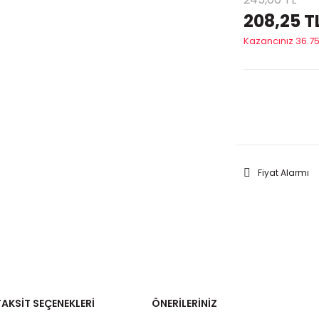
208,25 T
Kazancınız 36.75
GELİNC
Fiyat Alarmı
TAKSIT SEÇENEKLERI
ÖNERILERINIZ