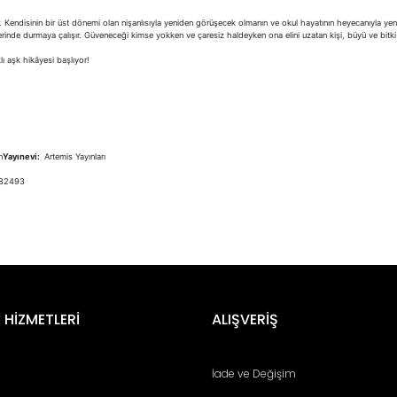
. Kendisinin bir üst dönemi olan nişanlısıyla yeniden görüşecek olmanın ve okul hayatının heyecanıyla yeni
rinde durmaya çalışır. Güveneceği kimse yokken ve çaresiz haldeyken ona elini uzatan kişi, büyü ve bitki b
klı aşk hikâyesi başlıyor!
n
Yayınevi:
Artemis Yayınları
82493
er konularda yetersiz gördüğünüz noktaları öneri formunu kullanarak tara
Bu ürüne ilk yorumu siz yapın!
 HİZMETLERİ
ALIŞVERİŞ
Yorum Yaz
İade ve Değişim