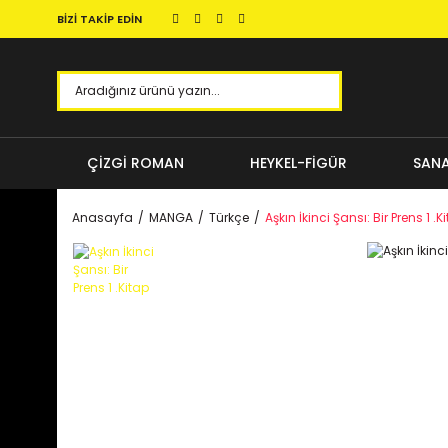
BİZİ TAKİP EDİN
ÇİZGİ ROMAN
HEYKEL-FİGÜR
SANA
Anasayfa
MANGA
Türkçe
Aşkın İkinci Şansı: Bir Prens 1 .K