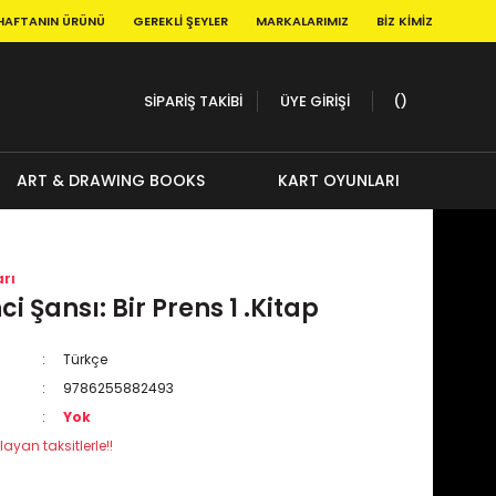
HAFTANIN ÜRÜNÜ
GEREKLI ŞEYLER
MARKALARIMIZ
BIZ KIMIZ
SİPARİŞ TAKİBİ
ÜYE GİRİŞİ
ART & DRAWING BOOKS
KART OYUNLARI
rı
ci Şansı: Bir Prens 1 .Kitap
Türkçe
9786255882493
Yok
layan taksitlerle!!