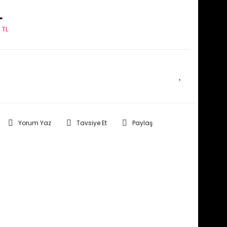
L
 TL
E HABER VER
Yorum Yaz
Tavsiye Et
Paylaş