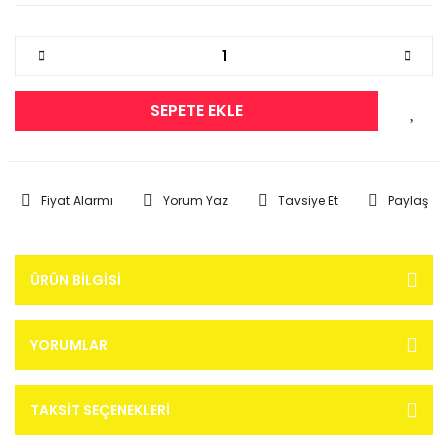
SEPETE EKLE
Fiyat Alarmı
Yorum Yaz
Tavsiye Et
Paylaş
ÜRÜN BILGISI
YORUMLAR
TAKSIT SEÇENEKLERI