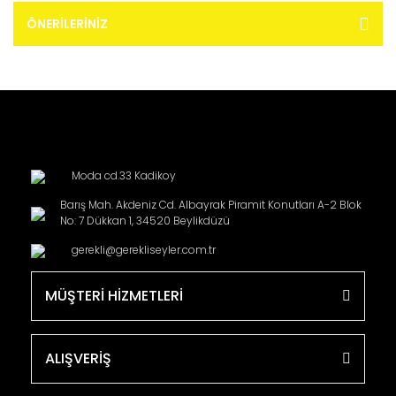
ÖNERILERINIZ
Moda cd.33 Kadikoy
Barış Mah. Akdeniz Cd. Albayrak Piramit Konutları A-2 Blok
No: 7 Dükkan 1, 34520 Beylikdüzü
gerekli@gerekliseyler.com.tr
MÜŞTERİ HİZMETLERİ
ALIŞVERİŞ