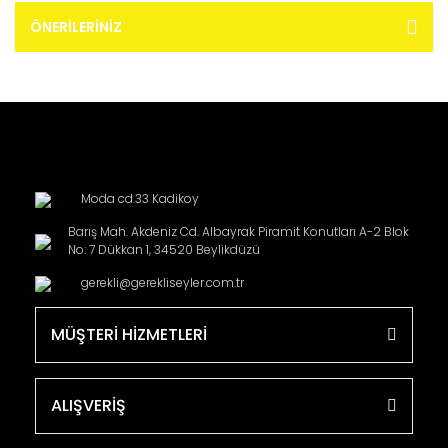
ÖNERILERINIZ
Moda cd.33 Kadikoy
Barış Mah. Akdeniz Cd. Albayrak Piramit Konutları A-2 Blok
No: 7 Dükkan 1, 34520 Beylikdüzü
gerekli@gerekliseyler.com.tr
MÜŞTERİ HİZMETLERİ
ALIŞVERİŞ