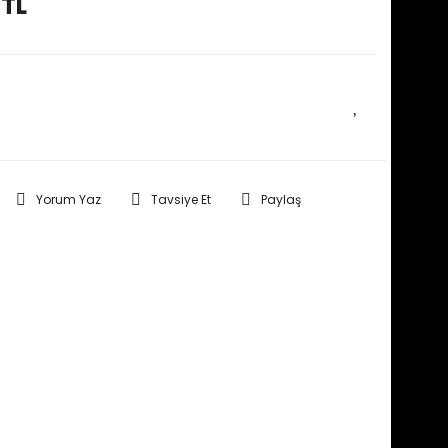
 TL
E HABER VER
Yorum Yaz
Tavsiye Et
Paylaş