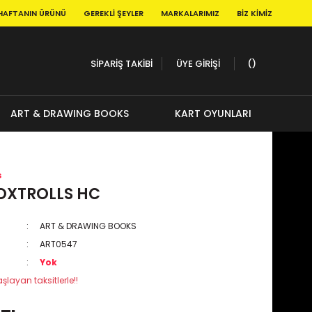
HAFTANIN ÜRÜNÜ
GEREKLI ŞEYLER
MARKALARIMIZ
BIZ KIMIZ
SİPARİŞ TAKİBİ
ÜYE GİRİŞİ
ART & DRAWING BOOKS
KART OYUNLARI
s
OXTROLLS HC
ART & DRAWING BOOKS
ART0547
Yok
şlayan taksitlerle!!