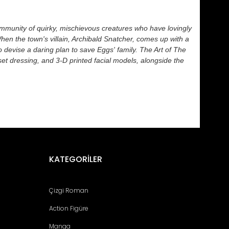
community of quirky, mischievous creatures who have lovingly
n the town's villain, Archibald Snatcher, comes up with a
o devise a daring plan to save Eggs' family.
The Art of The
 set dressing, and 3-D printed facial models, alongside the
fımıza iletebilirsiniz.
KATEGORİLER
Çizgi Roman
Action Figüre
Manga