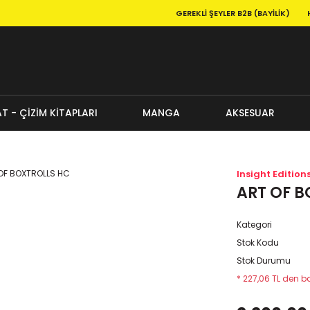
GEREKLI ŞEYLER B2B (BAYILIK)
T - ÇİZİM KİTAPLARI
MANGA
AKSESUAR
Insight Edition
ART OF B
Kategori
Stok Kodu
Stok Durumu
* 227,06 TL den ba