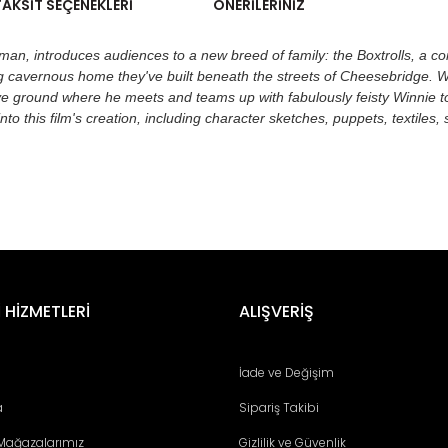
TAKSIT SEÇENEKLERI
ÖNERILERINIZ
rman
, introduces audiences to a new breed of family: the Boxtrolls, a 
avernous home they've built beneath the streets of Cheesebridge. Whe
bove ground where he meets and teams up with fabulously feisty Winnie t
to this film's creation, including character sketches, puppets, textiles,
er konularda yetersiz gördüğünüz noktaları öneri formunu kullanarak tara
Bu ürüne ilk yorumu siz yapın!
 HİZMETLERİ
ALIŞVERİŞ
Yorum Yaz
İade ve Değişim
a
Sipariş Takibi
 Mağazalarımız
Gizlilik ve Güvenlik