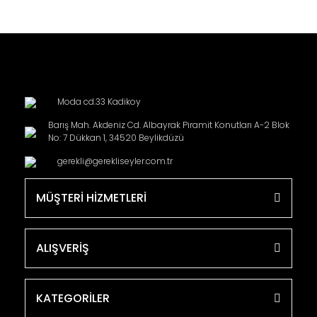
Moda cd.33 Kadikoy
Barış Mah. Akdeniz Cd. Albayrak Piramit Konutları A-2 Blok
No: 7 Dükkan 1, 34520 Beylikdüzü
gerekli@gerekliseyler.com.tr
MÜŞTERİ HİZMETLERİ
ALIŞVERİŞ
KATEGORİLER