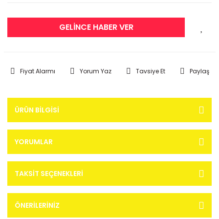
GELİNCE HABER VER
Fiyat Alarmı
Yorum Yaz
Tavsiye Et
Paylaş
ÜRÜN BILGISI
YORUMLAR
TAKSIT SEÇENEKLERI
ÖNERILERINIZ