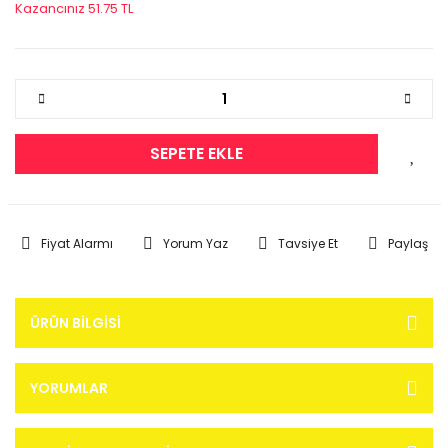
Kazancınız 51.75 TL
SEPETE EKLE
Fiyat Alarmı
Yorum Yaz
Tavsiye Et
Paylaş
ÜRÜN BILGISI
YORUMLAR