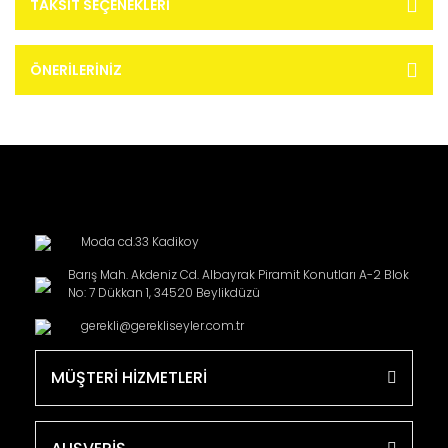
TAKSIT SEÇENEKLERI
ÖNERILERINIZ
Moda cd.33 Kadikoy
Barış Mah. Akdeniz Cd. Albayrak Piramit Konutları A-2 Blok
No: 7 Dükkan 1, 34520 Beylikdüzü
gerekli@gerekliseyler.com.tr
MÜŞTERİ HİZMETLERİ