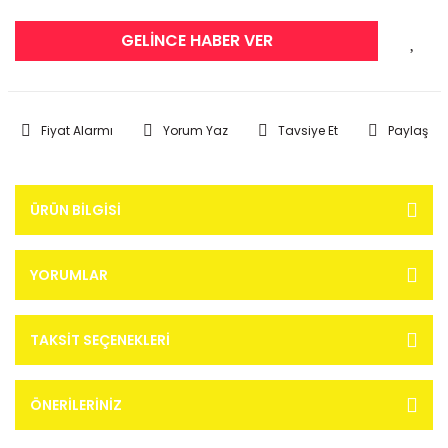
GELİNCE HABER VER
Fiyat Alarmı
Yorum Yaz
Tavsiye Et
Paylaş
ÜRÜN BILGISI
YORUMLAR
TAKSIT SEÇENEKLERI
ÖNERILERINIZ