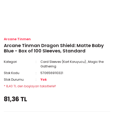
Arcane Tinmen
Arcane Tinman Dragon Shield: Matte Baby
Blue - Box of 100 Sleeves, Standard
Kategori
Card Sleeves (Kart Koruyucu)
,
Magic the
Gathering
Stok Kodu
5706569110321
Stok Durumu
Yok
* 8,40 TL den başlayan taksitlerle!!
81,36 TL