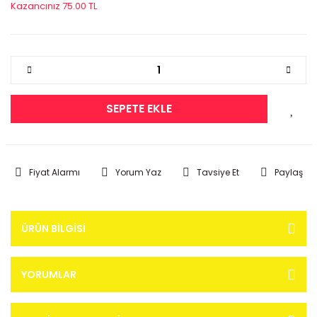
Kazancınız 75.00 TL
SEPETE EKLE
Fiyat Alarmı
Yorum Yaz
Tavsiye Et
Paylaş
ÜRÜN BILGISI
YORUMLAR