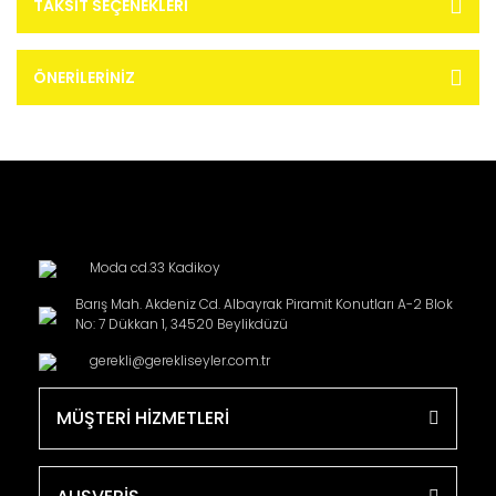
TAKSIT SEÇENEKLERI
ÖNERILERINIZ
Moda cd.33 Kadikoy
Barış Mah. Akdeniz Cd. Albayrak Piramit Konutları A-2 Blok
No: 7 Dükkan 1, 34520 Beylikdüzü
gerekli@gerekliseyler.com.tr
MÜŞTERİ HİZMETLERİ