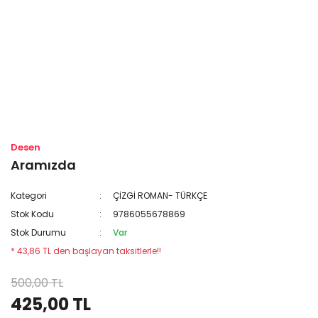
Desen
Aramızda
Kategori
ÇİZGİ ROMAN- TÜRKÇE
Stok Kodu
9786055678869
Stok Durumu
Var
* 43,86 TL den başlayan taksitlerle!!
500,00 TL
425,00 TL