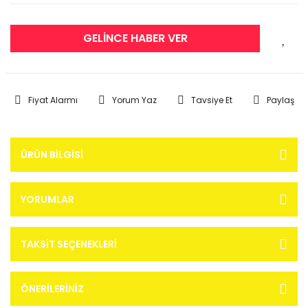
GELİNCE HABER VER
Fiyat Alarmı
Yorum Yaz
Tavsiye Et
Paylaş
ÜRÜN BILGISI
YORUMLAR
TAKSIT SEÇENEKLERI
ÖNERILERINIZ