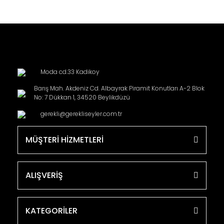
Moda cd.33 Kadikoy
Barış Mah. Akdeniz Cd. Albayrak Piramit Konutları A-2 Blok
No: 7 Dükkan 1, 34520 Beylikdüzü
gerekli@gerekliseyler.com.tr
MÜŞTERİ HİZMETLERİ
ALIŞVERİŞ
KATEGORİLER