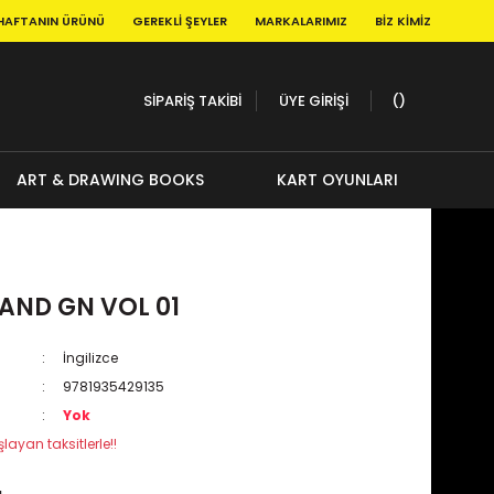
HAFTANIN ÜRÜNÜ
GEREKLI ŞEYLER
MARKALARIMIZ
BIZ KIMIZ
SİPARİŞ TAKİBİ
ÜYE GİRİŞİ
ART & DRAWING BOOKS
KART OYUNLARI
AND GN VOL 01
İngilizce
9781935429135
Yok
layan taksitlerle!!