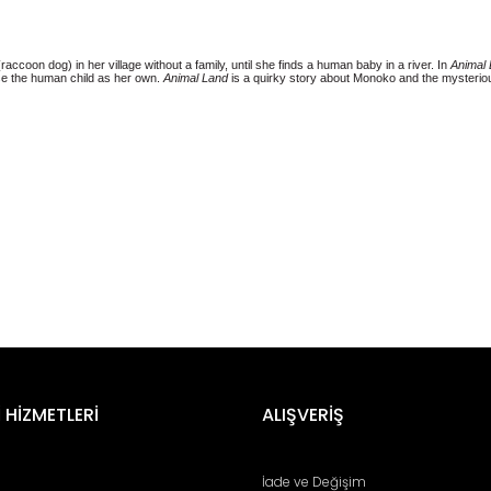
ccoon dog) in her village without a family, until she finds a human baby in a river. In
Animal
ise the human child as her own.
Animal Land
is a quirky story about Monoko and the mysteri
er konularda yetersiz gördüğünüz noktaları öneri formunu kullanarak tara
Bu ürüne ilk yorumu siz yapın!
 HİZMETLERİ
ALIŞVERİŞ
Yorum Yaz
İade ve Değişim