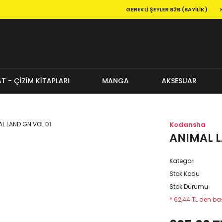
GEREKLI ŞEYLER B2B (BAYILIK)
T - ÇİZİM KİTAPLARI
MANGA
AKSESUAR
Kodansha
ANIMAL L
Kategori
Stok Kodu
Stok Durumu
* 62,44 TL den baş