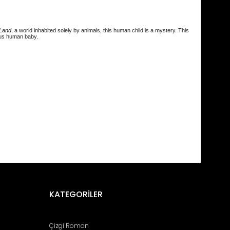
 Land
, a world inhabited solely by animals, this human child is a mystery. This
ous human baby.
fımıza iletebilirsiniz.
KATEGORİLER
Çizgi Roman