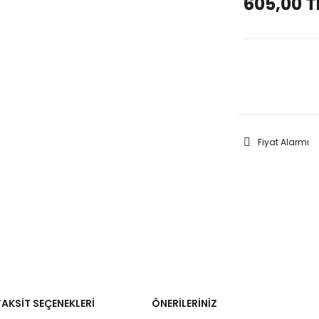
605,00 T
GELİNC
Fiyat Alarmı
TAKSIT SEÇENEKLERI
ÖNERILERINIZ