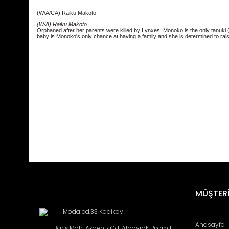
(W/A/CA) Raiku Makoto
(W/A) Raiku Makoto
Orphaned after her parents were killed by Lynxes, Monoko is the only tanuki (ra
baby is Monoko's only chance at having a family and she is determined to ra
Bu ürünün fiyat bilgisi, resim, ürün açıklamalarında ve diğ
Görüş ve önerileriniz için teşekkür ederiz.
Ürün resmi kalitesiz, bozuk veya görüntülenemiyor.
MÜŞTERİ
Ürün açıklamasında eksik bilgiler bulunuyor.
Moda cd.33 Kadikoy
Ürün bilgilerinde hatalar bulunuyor.
Anasayfa
Barış Mah. Akdeniz Cd. Albayrak Piramit