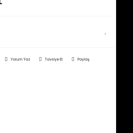
L
E HABER VER
Yorum Yaz
Tavsiye Et
Paylaş