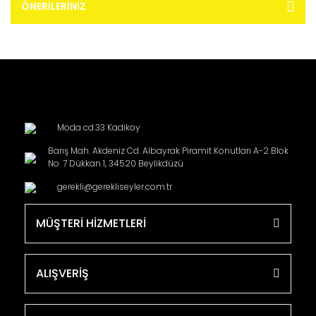
ÖNERILERINIZ
Moda cd.33 Kadikoy
Barış Mah. Akdeniz Cd. Albayrak Piramit Konutları A-2 Blok
No: 7 Dükkan 1, 34520 Beylikdüzü
gerekli@gerekliseyler.com.tr
MÜŞTERİ HİZMETLERİ
ALIŞVERİŞ