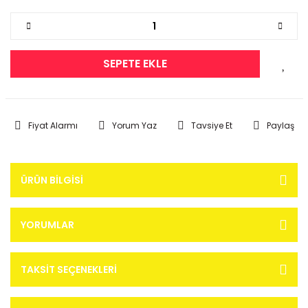
SEPETE EKLE
Fiyat Alarmı
Yorum Yaz
Tavsiye Et
Paylaş
ÜRÜN BILGISI
YORUMLAR
TAKSIT SEÇENEKLERI