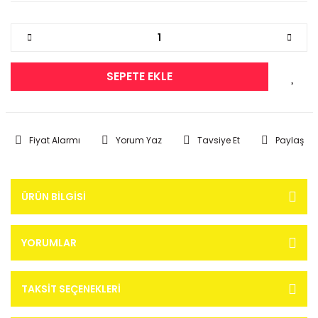
SEPETE EKLE
Fiyat Alarmı
Yorum Yaz
Tavsiye Et
Paylaş
ÜRÜN BILGISI
YORUMLAR
TAKSIT SEÇENEKLERI