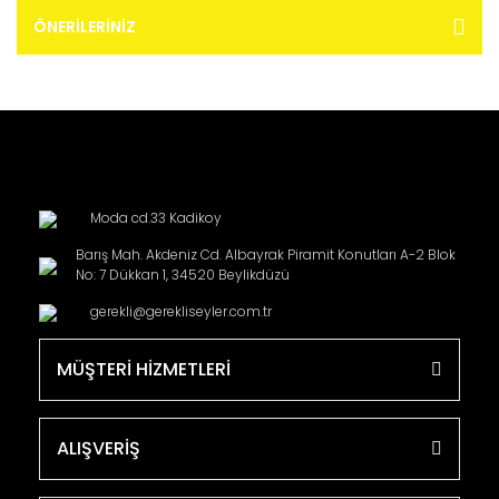
ÖNERILERINIZ
Moda cd.33 Kadikoy
Barış Mah. Akdeniz Cd. Albayrak Piramit Konutları A-2 Blok
No: 7 Dükkan 1, 34520 Beylikdüzü
gerekli@gerekliseyler.com.tr
MÜŞTERİ HİZMETLERİ
ALIŞVERİŞ