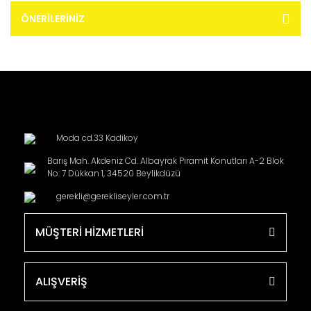
ÖNERILERINIZ
Moda cd.33 Kadikoy
Barış Mah. Akdeniz Cd. Albayrak Piramit Konutları A-2 Blok
No: 7 Dükkan 1, 34520 Beylikdüzü
gerekli@gerekliseyler.com.tr
MÜŞTERİ HİZMETLERİ
ALIŞVERİŞ