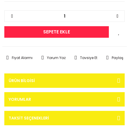
SEPETE EKLE
Fiyat Alarmı
Yorum Yaz
Tavsiye Et
Paylaş
ÜRÜN BILGISI
YORUMLAR
TAKSIT SEÇENEKLERI