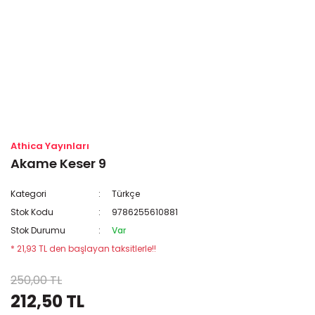
Athica Yayınları
Akame Keser 9
Kategori
Türkçe
Stok Kodu
9786255610881
Stok Durumu
Var
* 21,93 TL den başlayan taksitlerle!!
250,00 TL
212,50 TL