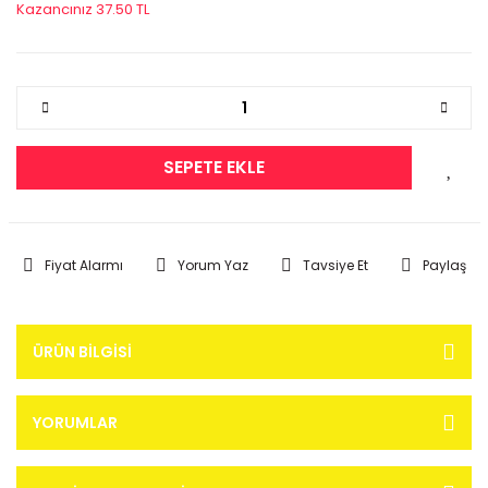
Kazancınız 37.50 TL
SEPETE EKLE
Fiyat Alarmı
Yorum Yaz
Tavsiye Et
Paylaş
ÜRÜN BILGISI
YORUMLAR