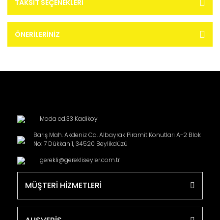
TAKSIT SEÇENEKLERI
ÖNERILERINIZ
Moda cd.33 Kadikoy
Barış Mah. Akdeniz Cd. Albayrak Piramit Konutları A-2 Blok
No: 7 Dükkan 1, 34520 Beylikdüzü
gerekli@gerekliseyler.com.tr
MÜŞTERİ HİZMETLERİ