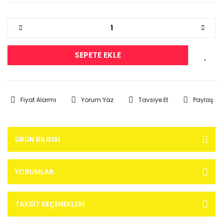
SEPETE EKLE
Fiyat Alarmı
Yorum Yaz
Tavsiye Et
Paylaş
ÜRÜN BILGISI
YORUMLAR
TAKSIT SEÇENEKLERI