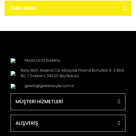
ÖNERILERINIZ
Moda cd.33 Kadikoy
Barış Mah. Akdeniz Cd. Albayrak Piramit Konutları A-2 Blok
No: 7 Dükkan 1, 34520 Beylikdüzü
gerekli@gerekliseyler.com.tr
MÜŞTERİ HİZMETLERİ
ALIŞVERİŞ