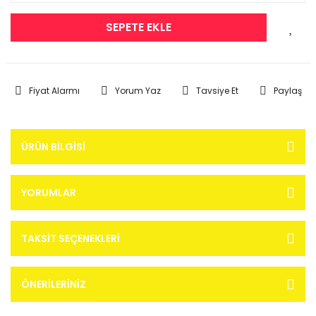
SEPETE EKLE
Fiyat Alarmı
Yorum Yaz
Tavsiye Et
Paylaş
ÜRÜN BILGISI
YORUMLAR
TAKSIT SEÇENEKLERI
ÖNERILERINIZ