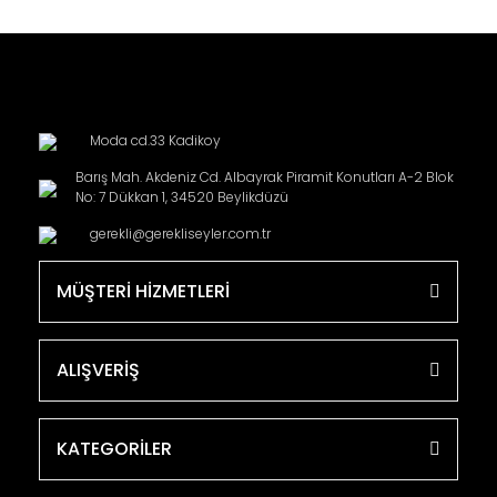
Moda cd.33 Kadikoy
Barış Mah. Akdeniz Cd. Albayrak Piramit Konutları A-2 Blok
No: 7 Dükkan 1, 34520 Beylikdüzü
gerekli@gerekliseyler.com.tr
MÜŞTERİ HİZMETLERİ
ALIŞVERİŞ
KATEGORİLER