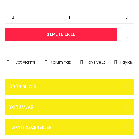
SEPETE EKLE
Fiyat Alarmı
Yorum Yaz
Tavsiye Et
Paylaş
ÜRÜN BILGISI
YORUMLAR
TAKSIT SEÇENEKLERI