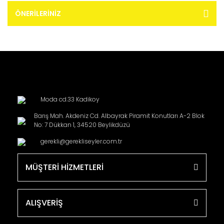
ÖNERILERINIZ
Moda cd.33 Kadikoy
Barış Mah. Akdeniz Cd. Albayrak Piramit Konutları A-2 Blok
No: 7 Dükkan 1, 34520 Beylikdüzü
gerekli@gerekliseyler.com.tr
MÜŞTERİ HİZMETLERİ
ALIŞVERİŞ