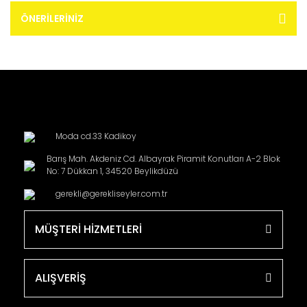
ÖNERILERINIZ
Moda cd.33 Kadikoy
Barış Mah. Akdeniz Cd. Albayrak Piramit Konutları A-2 Blok
No: 7 Dükkan 1, 34520 Beylikdüzü
gerekli@gerekliseyler.com.tr
MÜŞTERİ HİZMETLERİ
ALIŞVERİŞ