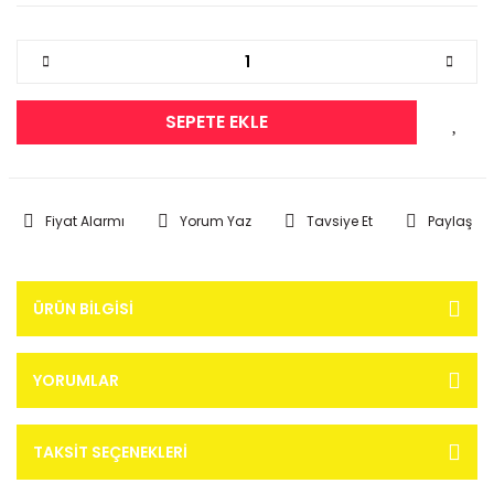
SEPETE EKLE
Fiyat Alarmı
Yorum Yaz
Tavsiye Et
Paylaş
ÜRÜN BILGISI
YORUMLAR
TAKSIT SEÇENEKLERI