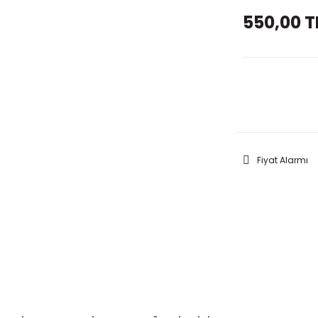
550,00 T
GELİNC
Fiyat Alarmı