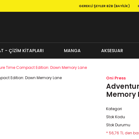
GEREKLI ŞEYLER B2B (BAYILIK)
T - ÇİZİM KİTAPLARI
MANGA
AKSESUAR
ure Time Compact Edition: Down Memory Lane
Oni Press
Adventur
Memory 
Kategori
Stok Kodu
Stok Durumu
* 56,76 TL den baş