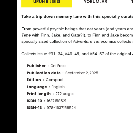
ÜRÜN BILGISI
YORUMLAR
Take a trip down memory lane with this specially curate
From powerful psychic beings that eat years (and years a
Time
with Finn, Jake, and Gata?!), to Finn and Jake becoming
specially sized collection of
Adventure Time
comics collects 
Collects issue #31–34, #46–49, and #54–57 of the original
Publisher ‏ : ‎
Oni Press
Publication date ‏ : ‎
September 2, 2025
Edition ‏ : ‎
Compact
Language ‏ : ‎
English
Print length ‏ : ‎
272 pages
ISBN-10 ‏ : ‎
1637158521
ISBN-13 ‏ : ‎
978-1637158524
Bu ürünün fiyat bilgisi, resim, ürün açıklamalarında ve diğ
Görüş ve önerileriniz için teşekkür ederiz.