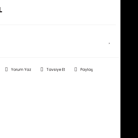
L
E HABER VER
Yorum Yaz
Tavsiye Et
Paylaş