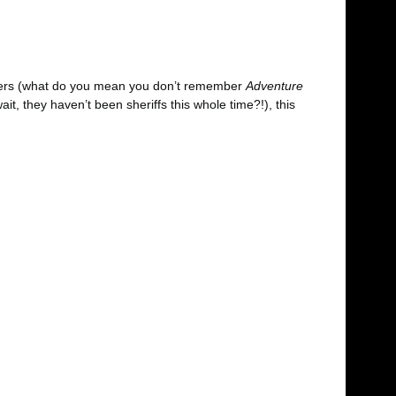
sters (what do you mean you don’t remember
Adventure
t, they haven’t been sheriffs this whole time?!), this
fımıza iletebilirsiniz.