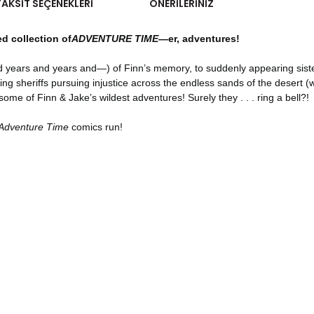
TAKSIT SEÇENEKLERI
ÖNERILERINIZ
d collection of
ADVENTURE TIME
—er, adventures!
nd years and years and—) of Finn’s memory, to suddenly appearing si
 sheriffs pursuing injustice across the endless sands of the desert (wai
some of Finn & Jake’s wildest adventures! Surely they . . . ring a bell?!
Adventure Time
comics run!
er konularda yetersiz gördüğünüz noktaları öneri formunu kullanarak tara