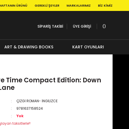
HAFTANIN ÜRÜNÜ
GEREKLI ŞEYLER
MARKALARIMIZ
BIZ KIMIZ
SİPARİŞ TAKİBİ
ÜYE GİRİŞİ
ART & DRAWING BOOKS
KART OYUNLARI
e Time Compact Edition: Down
Lane
ÇİZGİ ROMAN- İNGİLİZCE
9781637158524
Yok
layan taksitlerle!!