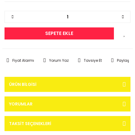
SEPETE EKLE
Fiyat Alarmı
Yorum Yaz
Tavsiye Et
Paylaş
ÜRÜN BILGISI
YORUMLAR
TAKSIT SEÇENEKLERI