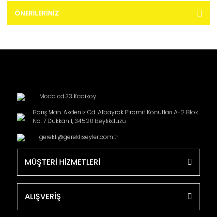
ÖNERILERINIZ
Moda cd.33 Kadikoy
Barış Mah. Akdeniz Cd. Albayrak Piramit Konutları A-2 Blok
No: 7 Dükkan 1, 34520 Beylikdüzü
gerekli@gerekliseyler.com.tr
MÜŞTERİ HİZMETLERİ
ALIŞVERİŞ