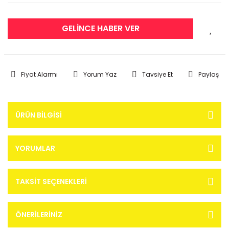
GELİNCE HABER VER
Fiyat Alarmı
Yorum Yaz
Tavsiye Et
Paylaş
ÜRÜN BILGISI
YORUMLAR
TAKSIT SEÇENEKLERI
ÖNERILERINIZ