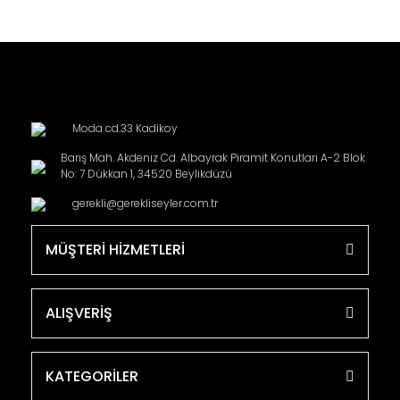
Moda cd.33 Kadikoy
Barış Mah. Akdeniz Cd. Albayrak Piramit Konutları A-2 Blok
No: 7 Dükkan 1, 34520 Beylikdüzü
gerekli@gerekliseyler.com.tr
MÜŞTERİ HİZMETLERİ
ALIŞVERİŞ
KATEGORİLER